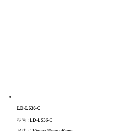
LD-LS36-C
型号 : LD-LS36-C
尺寸 : 110mm×80mm×40mm