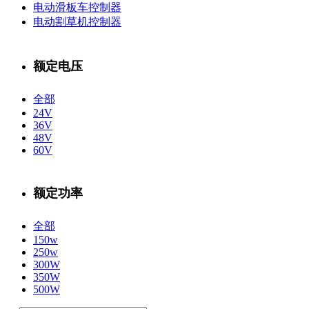
电动滑板车控制器
电动割草机控制器
额定电压
全部
24V
36V
48V
60V
额定功率
全部
150w
250w
300W
350W
500W